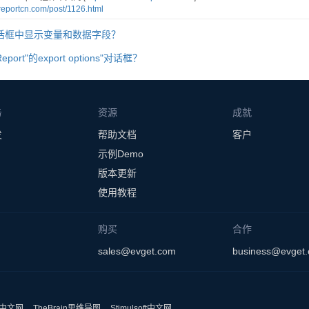
treportcn.com/post/1126.html
话框中显示变量和数据字段？
port"的export options"对话框？
务
资源
成就
发
帮助文档
客户
示例Demo
版本更新
使用教程
购买
合作
sales@evget.com
business@evget
ss中文网
TheBrain思维导图
Stimulsoft中文网