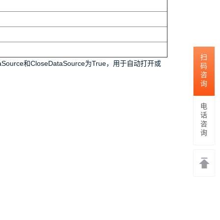
扫码咨询
ource和CloseDataSource为True，用于自动打开或
电话咨询
返回
顶部