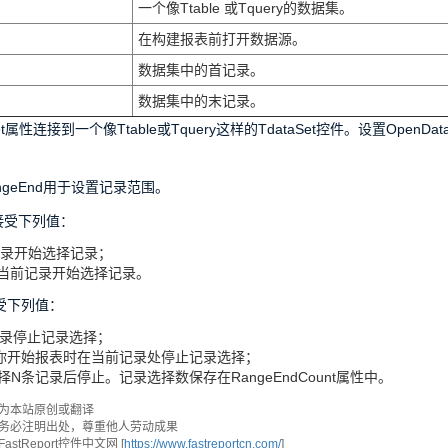
一个像Ttable 或Tquery的数据集。
在构建报表前打开数据源。
数据集中的首记录。
数据集中的末记录。
t属性连接到一个像Ttable或Tquery这样的TdataSet控件。设置OpenDataS
RangeEnd用于设置记录范围。
可以接受下列值：
从首记录开始选择记录；
——从当前记录开始选择记录。
接受下列值：
末记录停止记录选择；
——当你开始报表时在当前记录处停止记录选择；
在选择N条记录后停止。记录选择数保存在RangeEndCount属性中。
为本站原创或翻译
务必注明出处，尊重他人劳动成果
tReport控件中文网 [
https://www.fastreportcn.com/
]