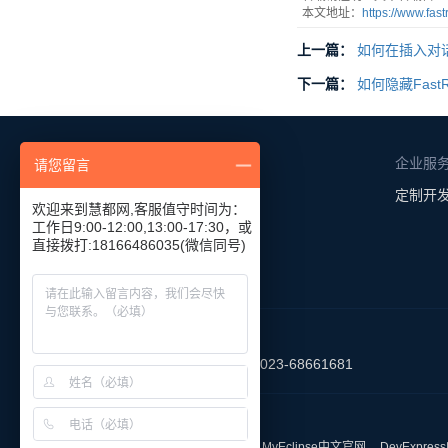
本文地址：
https://www.fas
上一篇：
如何在插入对
下一篇：
如何隐藏FastRe
获取产品
企业服
请您留言
下载试用
定制开
欢迎来到慧都网,客服值守时间为：
产品报价
工作日9:00-12:00,13:00-17:30，或
直接拨打:18166486035(微信同号)
联系我们
重庆总部 023-68661681
友情链接
慧都科技
MyEclipse中文官网
DevExpre