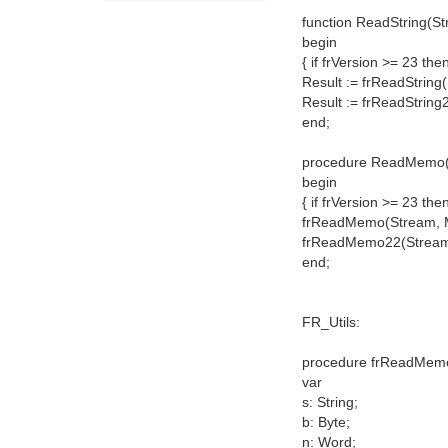
function ReadString(St
begin
{ if frVersion >= 23 the
Result := frReadString
Result := frReadString
end;
procedure ReadMemo(S
begin
{ if frVersion >= 23 the
frReadMemo(Stream, 
frReadMemo22(Stream
end;
FR_Utils:
procedure frReadMemo(
var
s: String;
b: Byte;
n: Word;