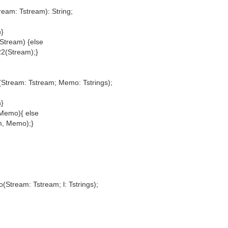
ream: Tstream): String;
n}
(Stream) {else
22(Stream);}
tream: Tstream; Memo: Tstrings);
n}
Memo){ else
, Memo);}
Stream: Tstream; l: Tstrings);