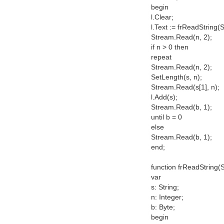
begin
l.Clear;
l.Text := frReadString(S
Stream.Read(n, 2);
if n > 0 then
repeat
Stream.Read(n, 2);
SetLength(s, n);
Stream.Read(s[1], n);
l.Add(s);
Stream.Read(b, 1);
until b = 0
else
Stream.Read(b, 1);
end;
function frReadString(S
var
s: String;
n: Integer;
b: Byte;
begin