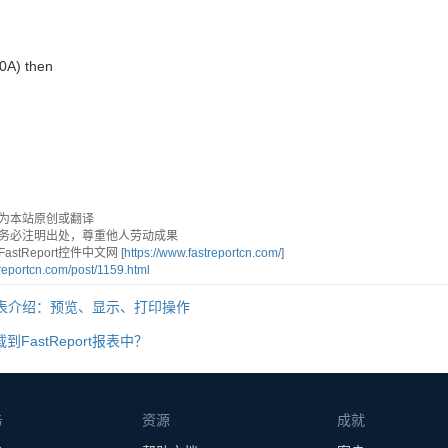
$0A) then
为本站原创或翻译
务必注明出处，尊重他人劳动成果
tReport控件中文网 [
https://www.fastreportcn.com/
]
treportcn.com/post/1159.html
rt报表介绍：预览、显示、打印操作
FastReport报表中？
务
资源
成就