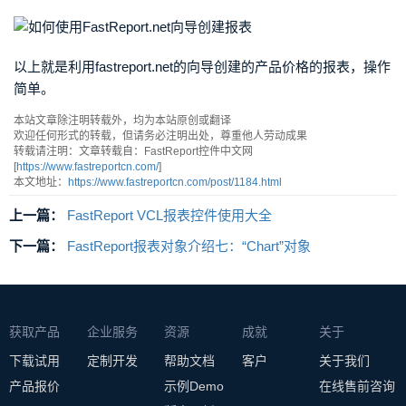
以上就是利用fastreport.net的向导创建的产品价格的报表，操作
简单。
本站文章除注明转载外，均为本站原创或翻译
欢迎任何形式的转载，但请务必注明出处，尊重他人劳动成果
转载请注明：文章转载自：FastReport控件中文网
[
https://www.fastreportcn.com/
]
本文地址：
https://www.fastreportcn.com/post/1184.html
上一篇：
FastReport VCL报表控件使用大全
下一篇：
FastReport报表对象介绍七：“Chart”对象
获取产品
企业服务
资源
成就
关于
下载试用
定制开发
帮助文档
客户
关于我们
产品报价
示例Demo
在线售前咨询