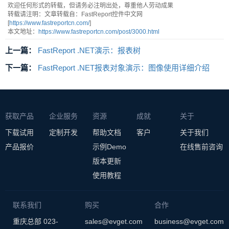
欢迎任何形式的转载，但请务必注明出处，尊重他人劳动成果
转载请注明：文章转载自：FastReport控件中文网
[
https://www.fastreportcn.com/
]
本文地址：
https://www.fastreportcn.com/post/3000.html
上一篇：
FastReport .NET演示：报表树
下一篇：
FastReport .NET报表对象演示：图像使用详细介绍
获取产品
企业服务
资源
成就
关于
下载试用
定制开发
帮助文档
客户
关于我们
产品报价
示例Demo
在线售前咨询
版本更新
使用教程
联系我们
购买
合作
重庆总部 023-
sales@evget.com
business@evget.com