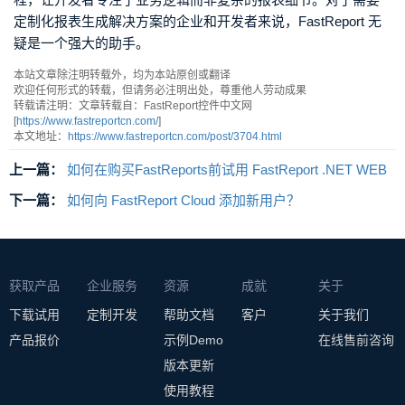
定制化报表生成解决方案的企业和开发者来说，FastReport 无
疑是一个强大的助手。
本站文章除注明转载外，均为本站原创或翻译
欢迎任何形式的转载，但请务必注明出处，尊重他人劳动成果
转载请注明：文章转载自：FastReport控件中文网
[
https://www.fastreportcn.com/
]
本文地址：
https://www.fastreportcn.com/post/3704.html
上一篇：
如何在购买FastReports前试用 FastReport .NET WEB
下一篇：
如何向 FastReport Cloud 添加新用户？
获取产品
企业服务
资源
成就
关于
下载试用
定制开发
帮助文档
客户
关于我们
产品报价
示例Demo
在线售前咨询
版本更新
使用教程