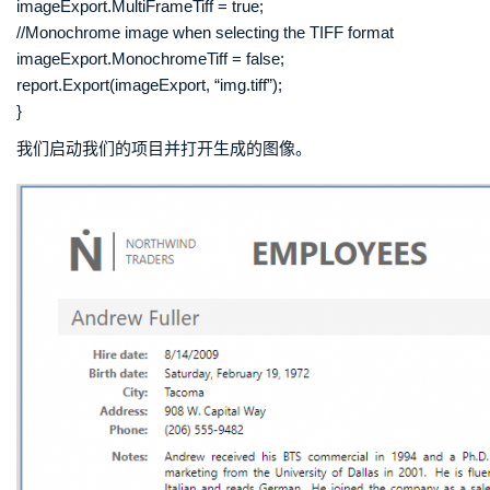
imageExport.MultiFrameTiff = true;
//Monochrome image when selecting the TIFF format
imageExport.MonochromeTiff = false;
report.Export(imageExport, “img.tiff”);
}
我们启动我们的项目并打开生成的图像。