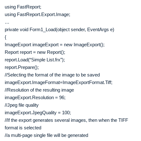
using FastReport;
using FastReport.Export.Image;
…
private void Form1_Load(object sender, EventArgs e)
{
ImageExport imageExport = new ImageExport();
Report report = new Report();
report.Load(“Simple List.frx”);
report.Prepare();
//Selecting the format of the image to be saved
imageExport.ImageFormat=ImageExportFormat.Tiff;
//Resolution of the resulting image
imageExport.Resolution = 96;
//Jpeg file quality
imageExport.JpegQuality = 100;
//If the export generates several images, then when the TIFF
format is selected
//a multi-page single file will be generated