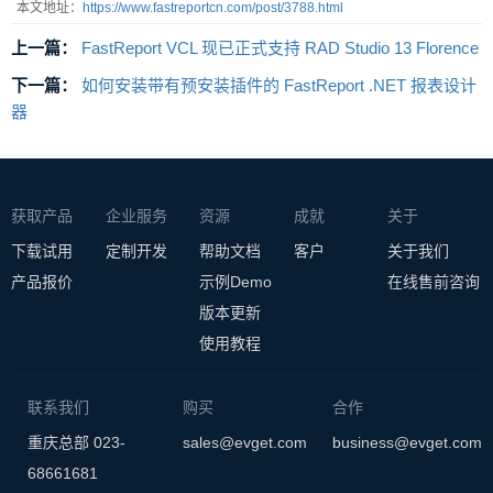
本文地址：
https://www.fastreportcn.com/post/3788.html
上一篇：
FastReport VCL 现已正式支持 RAD Studio 13 Florence
下一篇：
如何安装带有预安装插件的 FastReport .NET 报表设计
器
获取产品
企业服务
资源
成就
关于
下载试用
定制开发
帮助文档
客户
关于我们
产品报价
示例Demo
在线售前咨询
版本更新
使用教程
联系我们
购买
合作
重庆总部 023-
sales@evget.com
business@evget.com
68661681